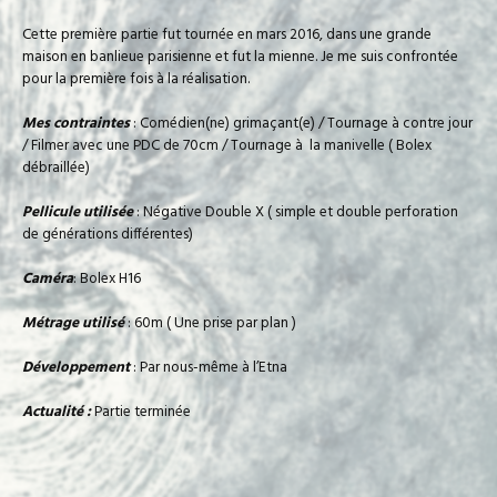
Cette première partie fut tournée en mars 2016, dans une grande
maison en banlieue parisienne et fut la mienne. Je me suis confrontée
pour la première fois à la réalisation.
Mes contraintes
: Comédien(ne) grimaçant(e) / Tournage à contre jour
/ Filmer avec une PDC de 70cm / Tournage à la manivelle ( Bolex
débraillée)
Pellicule utilisée
: Négative Double X ( simple et double perforation
de générations différentes)
Caméra
: Bolex H16
Métrage utilisé
: 60m ( Une prise par plan )
Développement
: Par nous-même à l’Etna
Actualité :
Partie terminée