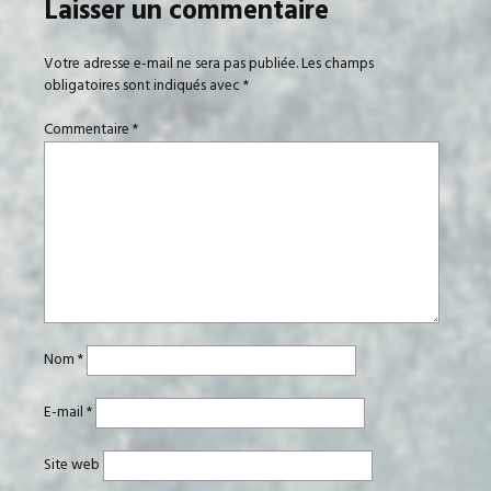
Laisser un commentaire
Votre adresse e-mail ne sera pas publiée.
Les champs
obligatoires sont indiqués avec
*
Commentaire
*
Nom
*
E-mail
*
Site web