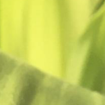
e – Essence de 
 développement
yante