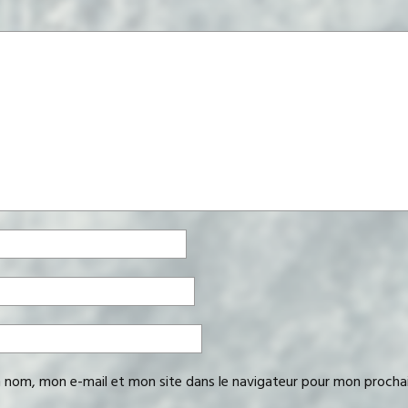
 nom, mon e-mail et mon site dans le navigateur pour mon procha