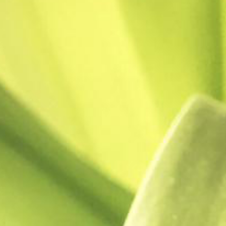
10 mai -humid
humide pour
nature verdo
Lire la Suite