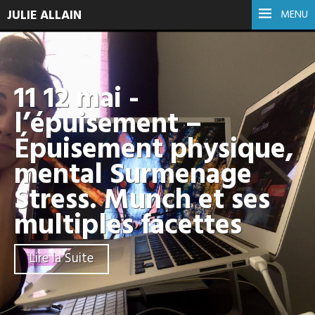
JULIE ALLAIN
MENU
11 12 mai -
l’épuisement –
Épuisement physique,
mental Surmenage
Stress. Munch et ses
multiples facettes
Lire la Suite