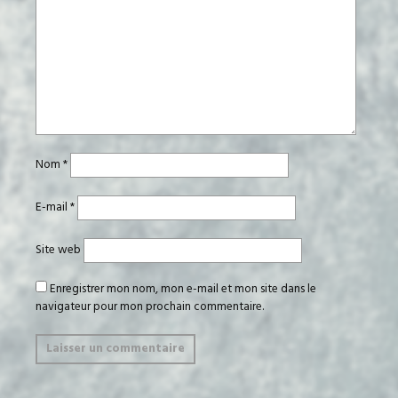
Nom
*
E-mail
*
Site web
Enregistrer mon nom, mon e-mail et mon site dans le
navigateur pour mon prochain commentaire.