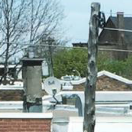
17 mai – La r
pour une resp
heureuses
Lire la Suite