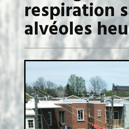
respiration 
alvéoles he