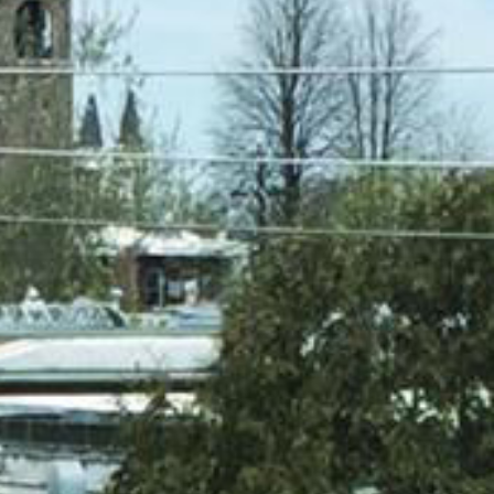
hage naturel
t des alvéoles