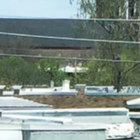
espiration – Séc
iration saine e