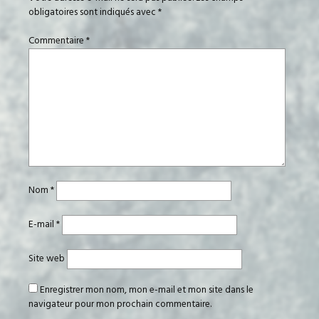
obligatoires sont indiqués avec
*
Commentaire
*
Nom
*
E-mail
*
Site web
Enregistrer mon nom, mon e-mail et mon site dans le
navigateur pour mon prochain commentaire.