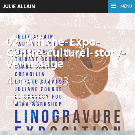
JULIE ALLAIN
MENU
02_Affiche-Expo-
Centre-culturel-story-
vernissage
4 mars 2023
Lire la Suite