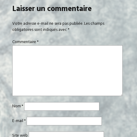
Laisser un commentaire
Votre adresse e-mail ne sera pas publiée.
Les champs
obligatoires sont indiqués avec
*
Commentaire
*
Nom
*
E-mail
*
Site web