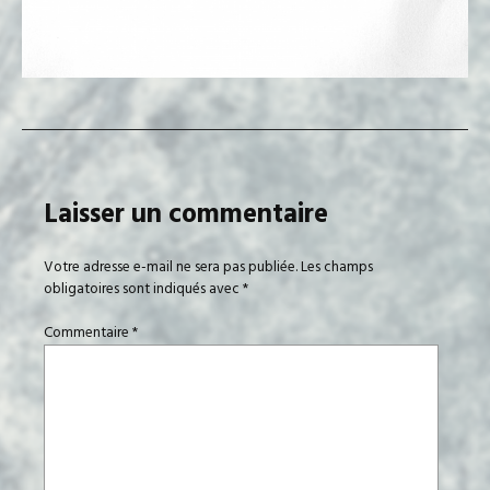
Laisser un commentaire
Votre adresse e-mail ne sera pas publiée.
Les champs
obligatoires sont indiqués avec
*
Commentaire
*